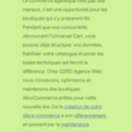
Le commerce agentique n’est pas une
menace, c’est une opportunité pour les
boutiques qui s’y préparent tôt.
Pendant que vos concurrents
découvrent l’Universal Cart, vous
pouvez déjà structurer vos données,
fiabiliser votre catalogue et poser les
bases techniques qui feront la
différence. Chez G2RD Agence Web,
nous concevons, optimisons et
maintenons des boutiques
WooCommerce prêtes pour cette
nouvelle ère. De la
création de votre
site e-commerce
à son
référencement
,
en passant par la
maintenance