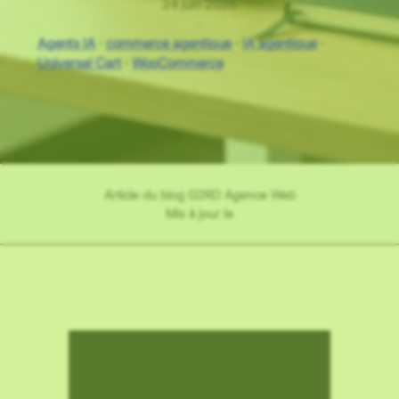
24 juin 2026
·
Agents IA
 · 
commerce agentique
 · 
IA agentique
 · 
Universal Cart
 · 
WooCommerce
Article du blog G2RD Agence Web
Mis à jour le