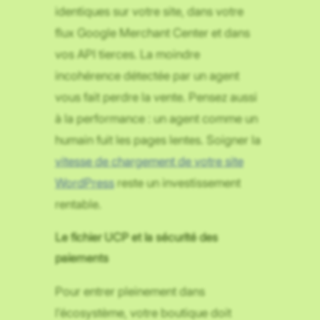
identiques sur votre site, dans votre
flux Google Merchant Center et dans
vos API tierces. La moindre
incohérence détectée par un agent
vous fait perdre la vente. Pensez aussi
à la performance : un agent comme un
humain fuit les pages lentes. Soigner la
vitesse de chargement de votre site
WordPress
reste un investissement
rentable.
Le fichier UCP et la sécurité des
paiements
Pour entrer pleinement dans
l’écosystème, votre boutique doit