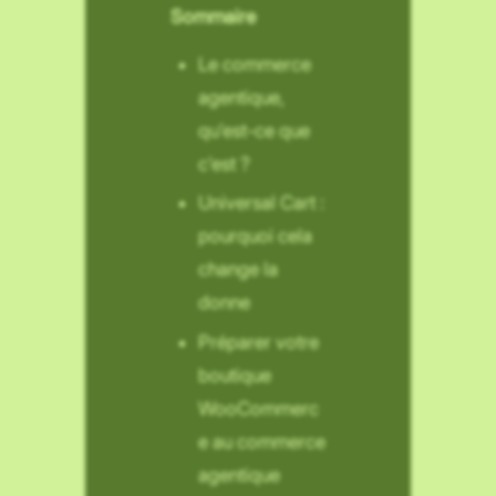
Sommaire
Le commerce
agentique,
qu’est-ce que
c’est ?
Universal Cart :
pourquoi cela
change la
donne
Préparer votre
boutique
WooCommerc
e au commerce
agentique