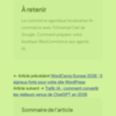
À retenir
Le commerce agentique bouleverse l’e-
commerce avec l’Universal Cart de
Google. Comment préparer votre
boutique WooCommerce aux agents
IA.
← Article précédent
WordCamp Europe 2026 : 5
signaux forts pour votre site WordPress
Article suivant →
Trafic IA : comment convertir
les visiteurs venus de ChatGPT en 2026
Sommaire de l’article