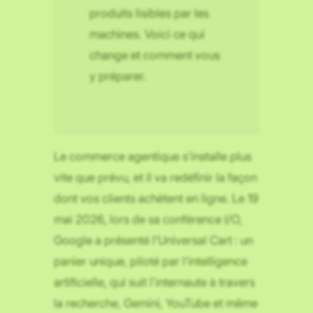
produits lisibles par les
machines. Voici ce qui
change et comment vous
y préparer.
Le commerce agentique s’installe plus
vite que prévu, et il va redéfinir la façon
dont vos clients achètent en ligne. Le 19
mai 2026, lors de sa conférence I/O,
Google a présenté l’Universal Cart : un
panier unique, piloté par l’intelligence
artificielle, qui suit l’internaute à travers
la recherche, Gemini, YouTube et même