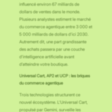
influencé environ 67 milliards de
dollars de ventes dans le monde.
Plusieurs analystes estiment le marché
du commerce agentique entre 3 000 et
5 000 milliards de dollars d’ici 2030.
Autrement dit, une part grandissante
des achats passera par une couche
d’intelligence artificielle avant
d’atteindre votre boutique.
Universal Cart, AP2 et UCP : les briques
du commerce agentique
Trois technologies structurent ce
nouvel écosystème. L’Universal Cart,
propulsé par Gemini, surveille les