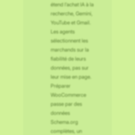
étend l’achat IA à la
recherche, Gemini,
YouTube et Gmail.
Les agents
sélectionnent les
marchands sur la
fiabilité de leurs
données, pas sur
leur mise en page.
Préparer
WooCommerce
passe par des
données
Schema.org
complètes, un