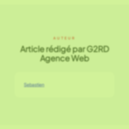
AUTEUR
Article rédigé par G2RD
Agence Web
Sebastien