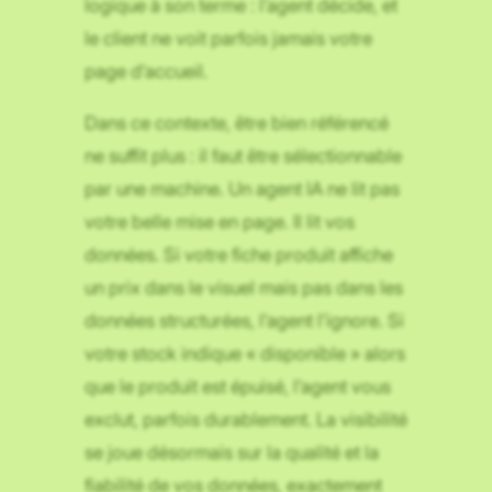
logique à son terme : l’agent décide, et
le client ne voit parfois jamais votre
page d’accueil.
Dans ce contexte, être bien référencé
ne suffit plus : il faut être sélectionnable
par une machine. Un agent IA ne lit pas
votre belle mise en page. Il lit vos
données. Si votre fiche produit affiche
un prix dans le visuel mais pas dans les
données structurées, l’agent l’ignore. Si
votre stock indique « disponible » alors
que le produit est épuisé, l’agent vous
exclut, parfois durablement. La visibilité
se joue désormais sur la qualité et la
fiabilité de vos données, exactement