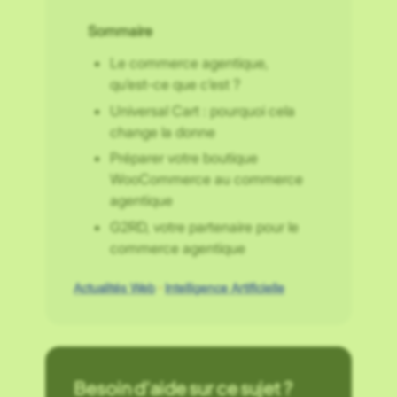
Sommaire
Le commerce agentique,
qu’est-ce que c’est ?
Universal Cart : pourquoi cela
change la donne
Préparer votre boutique
WooCommerce au commerce
agentique
G2RD, votre partenaire pour le
commerce agentique
Actualités Web
 · 
Intelligence Artificielle
Besoin d’aide sur ce sujet ?