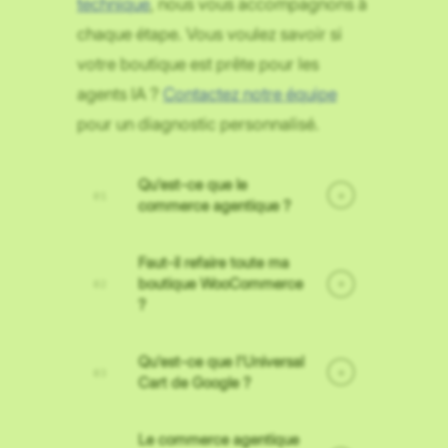
technique
, nous vous accompagnons à
chaque étape. Vous voulez savoir si
votre boutique est prête pour les
agents IA ?
Contactez notre équipe
pour un diagnostic personnalisé.
Qu'est-ce que le
+
commerce agentique ?
Faut-il refaire toute ma
boutique WooCommerce
+
?
Qu'est-ce que l'Universal
+
Cart de Google ?
Le commerce agentique