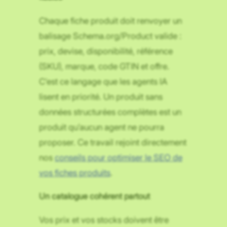
Chaque fiche produit doit renvoyer un
balisage Schema.org/Product valide :
prix, devise, disponibilité, référence
(SKU), marque, code GTIN et offre.
C’est ce langage que les agents IA
lisent en priorité. Un produit sans
données structurées complètes est un
produit qu’aucun agent ne pourra
proposer. Ce travail rejoint directement
nos
conseils pour optimiser le SEO de
vos fiches produits
.
Un catalogue cohérent partout
Vos prix et vos stocks doivent être