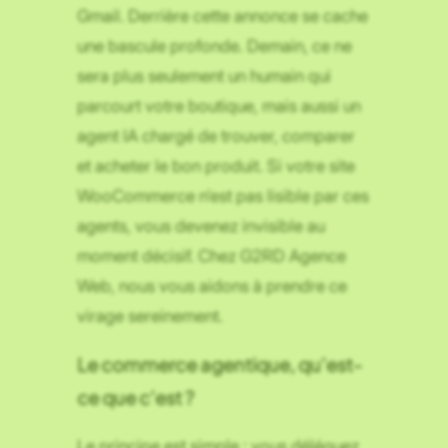
Gmail. Derrière cette annonce se cache
une bascule profonde. Demain, ce ne
sera plus seulement un humain qui
parcourt votre boutique, mais aussi un
agent IA chargé de trouver, comparer
et acheter le bon produit. Si votre site
WooCommerce n’est pas lisible par ces
agents, vous devenez invisible au
moment décisif. Chez G2RD Agence
Web, nous vous aidons à prendre ce
virage sereinement.
Le commerce agentique, qu’est-
ce que c’est ?
Le principe est simple : vous déléguez