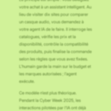
votre achat à un assistant intelligent. Au
lieu de visiter dix sites pour comparer
un casque audio, vous demandez à
votre agent IA de le faire. Il interroge les
catalogues, vérifie les prix et la
disponibilité, contrôle la compatibilité
des produits, puis finalise la commande
selon les règles que vous avez fixées.
L’humain garde la main sur le budget et
les marques autorisées ; l’agent
exécute.
Ce modèle n’est plus théorique.
Pendant la Cyber Week 2025, les
interactions pilotées par l’IA ont déjà