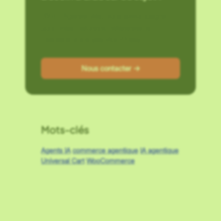
G2RD Agence Web vous accompagne
pour créer, refondre, référencer et
maintenir votre site WordPress.
Nous contacter →
Mots-clés
Agents IA
commerce agentique
IA agentique
Universal Cart
WooCommerce