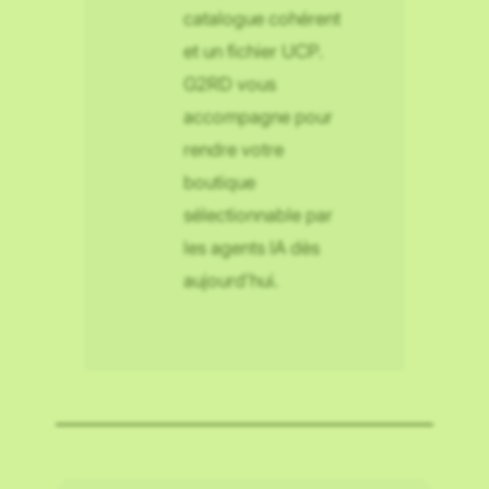
catalogue cohérent
et un fichier UCP.
G2RD vous
accompagne pour
rendre votre
boutique
sélectionnable par
les agents IA dès
aujourd’hui.