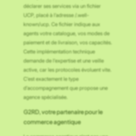
déclarer ses services via un fichier
UCP, placé à l’adresse /.well-
known/ucp. Ce fichier indique aux
agents votre catalogue, vos modes de
paiement et de livraison, vos capacités.
Cette implémentation technique
demande de l’expertise et une veille
active, car les protocoles évoluent vite.
C’est exactement le type
d’accompagnement que propose une
agence spécialisée.
G2RD, votre partenaire pour le
commerce agentique