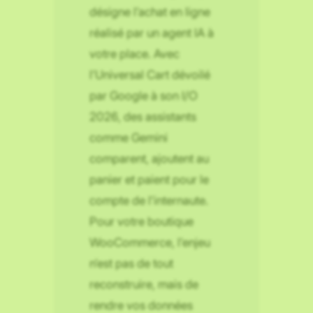
désigne l’achat en ligne
réalisé par un agent IA à
votre place. Avec
l’Universal Cart dévoilé
par Google à son I/O
2026, des assistants
comme Gemini
comparent, ajoutent au
panier et paient pour le
compte de l’internaute.
Pour votre boutique
WooCommerce, l’enjeu
n’est pas de tout
reconstruire, mais de
rendre vos données