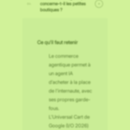
concerne-t-il les petites
+
boutiques ?
Ce qu’il faut retenir
Le commerce
agentique permet à
un agent IA
d’acheter à la place
de l’internaute, avec
ses propres garde-
fous.
L’Universal Cart de
Google (I/O 2026)