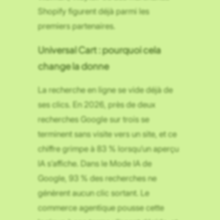
Shopify figurent déjà parmi les
premiers partenaires.
Universal Cart : pourquoi cela
change la donne
La recherche en ligne se vide déjà de
ses clics. En 2026, près de deux
recherches Google sur trois se
terminent sans visite vers un site, et ce
chiffre grimpe à 83 % lorsqu’un aperçu
IA s’affiche. Dans le Mode IA de
Google, 93 % des recherches ne
génèrent aucun clic sortant. Le
commerce agentique pousse cette