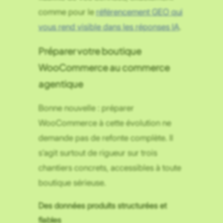
comme pour le
référencement GEO qui
vous rend visible dans les réponses IA
.
Préparer votre boutique
WooCommerce au commerce
agentique
Bonne nouvelle : préparer
WooCommerce à cette évolution ne
demande pas de refonte complète. Il
s’agit surtout de rigueur sur trois
chantiers concrets, accessibles à toute
boutique sérieuse.
Des données produits structurées et
fiables