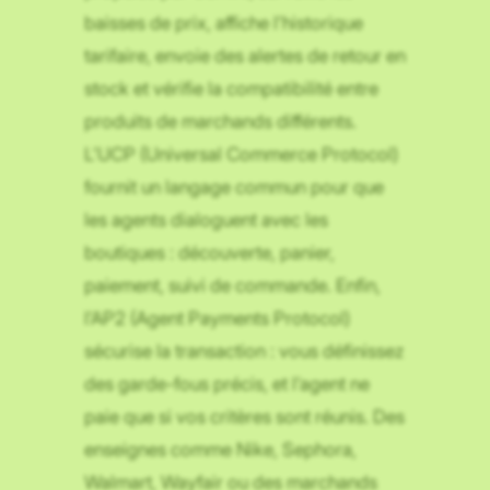
baisses de prix, affiche l’historique
tarifaire, envoie des alertes de retour en
stock et vérifie la compatibilité entre
produits de marchands différents.
L’UCP (Universal Commerce Protocol)
fournit un langage commun pour que
les agents dialoguent avec les
boutiques : découverte, panier,
paiement, suivi de commande. Enfin,
l’AP2 (Agent Payments Protocol)
sécurise la transaction : vous définissez
des garde-fous précis, et l’agent ne
paie que si vos critères sont réunis. Des
enseignes comme Nike, Sephora,
Walmart, Wayfair ou des marchands