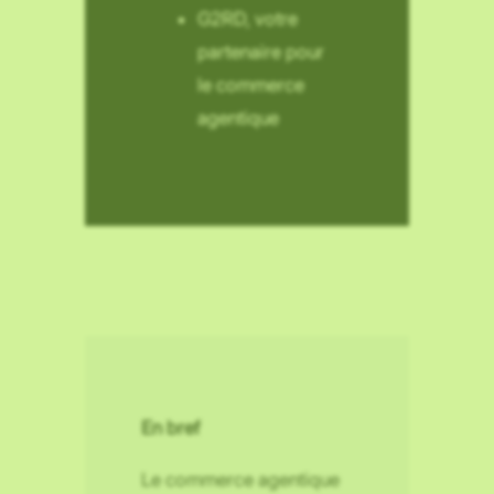
G2RD, votre
partenaire pour
le commerce
agentique
En bref
Le commerce agentique