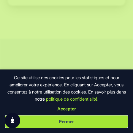
Données
structurées
Niveaux de gris
:
le
Masquer les images
balisage
qui
MOUVEMENT
rend
votre
Réduire les animations
site
lisible
Pause des animations
par
les
Masque de lecture
COMMENTAIRES
IA
Ce site utilise des cookies pour les statistiques et pour
Partagez votre avis ou
améliorer votre expérience. En cliquant sur Accepter, vous
PROFILS RAPIDES
votre question
consentez à notre utilisation des cookies. En savoir plus dans
Dyslexie
Basse vision
Anti-mouvement
notre
politique de confidentialité
.
Votre retour aide les autres lecteurs et permet
Accepter
d’enrichir le sujet traité dans l’article.
Préférences des cookies
Fermer