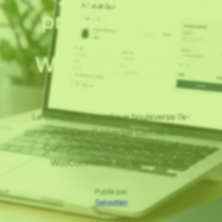
préparez votre
boutique
WooCommerce
aux agents IA
Le commerce agentique bouleverse l’e-
commerce avec l’Universal Cart de Google.
Comment préparer votre boutique
WooCommerce aux agents IA.
Publié par
Sebastien
·