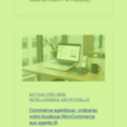
ACTUALITÉS WEB
, 
INTELLIGENCE ARTIFICIELLE
Commerce agentique : préparez
votre boutique WooCommerce
aux agents IA