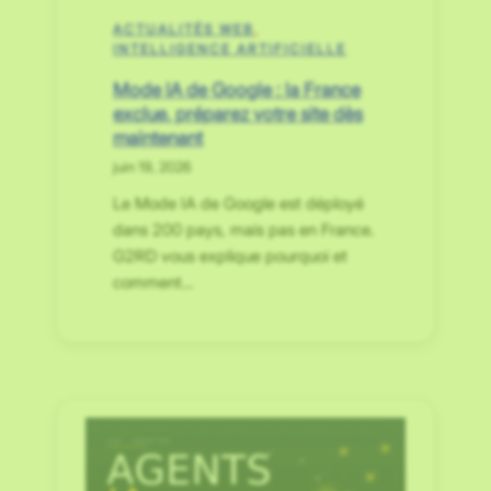
ACTUALITÉS WEB
, 
INTELLIGENCE ARTIFICIELLE
Mode IA de Google : la France
exclue, préparez votre site dès
maintenant
juin 19, 2026
Le Mode IA de Google est déployé
dans 200 pays, mais pas en France.
G2RD vous explique pourquoi et
comment…