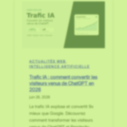
ACTUALITÉS WEB
, 
INTELLIGENCE ARTIFICIELLE
Trafic IA : comment convertir les
visiteurs venus de ChatGPT en
2026
juin 26, 2026
Le trafic IA explose et convertit 9x
mieux que Google. Découvrez
comment transformer les visiteurs
venus de ChatGPT et Perplexity…