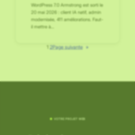
WordPress 7.0 Armstrong est sorti le
20 mai 2026 : client IA natif, admin
modernisée, 411 améliorations. Faut-
il mettre à…
1
2
Page suivante
»
●
VOTRE PROJET WEB