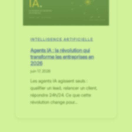
INTELLIGENCE ARTIFICIELLE
Agents IA : la révolution qui
transforme les entreprises en
2026
juin 17, 2026
Les agents IA agissent seuls :
qualifier un lead, relancer un client,
répondre 24h/24. Ce que cette
révolution change pour…