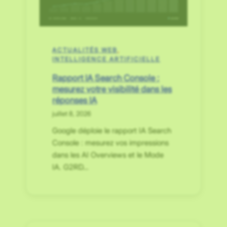
ACTUALITÉS WEB
, 
INTELLIGENCE ARTIFICIELLE
Rapport IA Search Console :
mesurez votre visibilité dans les
réponses IA
juillet 8, 2026
Google déploie le rapport IA Search
Console : mesurez vos impressions
dans les AI Overviews et le Mode
IA. G2RD…