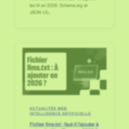
les IA en 2026. Schema.org et
JSON-LD…
ACTUALITÉS WEB
, 
INTELLIGENCE ARTIFICIELLE
Fichier llms.txt : faut-il l’ajouter à