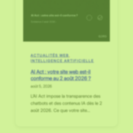
ACTUALITÉS WEB
, 
INTELLIGENCE ARTIFICIELLE
AI Act : votre site web est-il
conforme au 2 août 2026 ?
août 5, 2026
L’AI Act impose la transparence des
chatbots et des contenus IA dès le 2
août 2026. Ce que votre site…