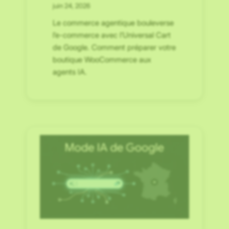
juin 24, 2026
Le commerce agentique bouleverse
l’e-commerce avec l’Universal Cart
de Google. Comment préparer votre
boutique WooCommerce aux
agents IA.