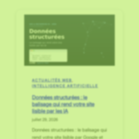
ACTUALITÉS WEB
, 
INTELLIGENCE ARTIFICIELLE
Données structurées : le
balisage qui rend votre site
lisible par les IA
juillet 29, 2026
Données structurées : le balisage qui
rend votre site lisible par Google et