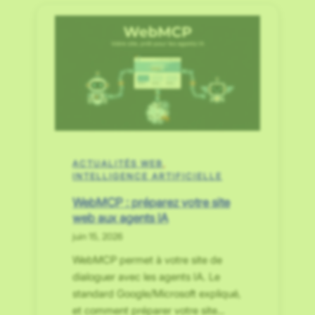
ACTUALITÉS WEB
, 
INTELLIGENCE ARTIFICIELLE
WebMCP : préparez votre site
web aux agents IA
juin 15, 2026
WebMCP permet à votre site de
dialoguer avec les agents IA. Le
standard Google/Microsoft expliqué,
et comment préparer votre site…