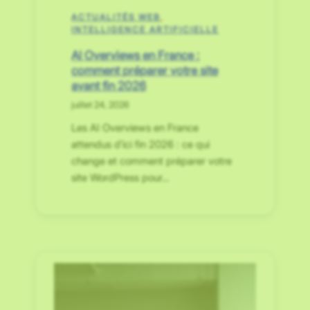
ACTUALITÉS WEB
, 
INTELLIGENCE ARTIFICIELLE
AI Overviews en France :
comment préparer votre site
avant fin 2026
juillet 24, 2026
Les AI Overviews en France
attendus d’ici fin 2026 : ce qui
change et comment préparer votre
site WordPress pour…