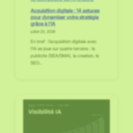
Acquisition digitale : 14 astuces
pour dynamiser votre stratégie
grâce à l’IA
juillet 20, 2026
En bref : l’acquisition digitale avec
l’IA se joue sur quatre terrains : la
publicite (SEA/SMA), la creation, le
SEO…