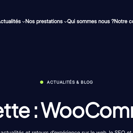
ctualités
Nos prestations
Qui sommes nous ?
Notre 
●
ACTUALITÉS & BLOG
tte :
WooCom
 actualités et retours d’expérience sur le web, le SEO et 