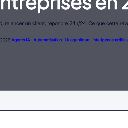
entreprises en
ead, relancer un client, répondre 24h/24. Ce que cette ré
n 2026
·
Agents IA
 · 
Automatisation
 · 
IA agentique
 · 
intelligence artificie