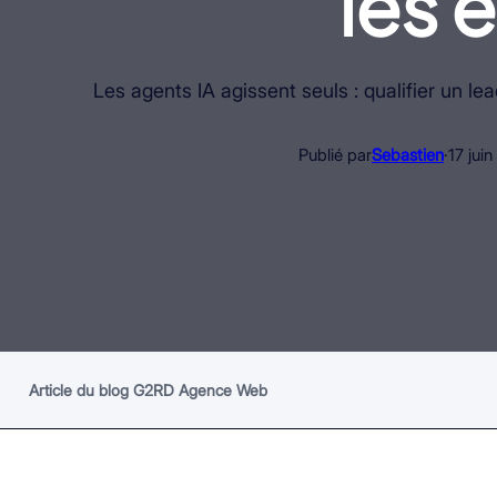
les 
Les agents IA agissent seuls : qualifier un l
Publié par
Sebastien
·
17 jui
Article du blog G2RD Agence Web