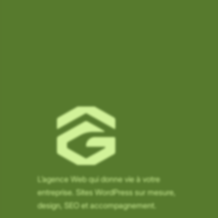
L’agence Web qui donne vie à votre
entreprise. Sites WordPress sur mesure,
TEXTE
design, SEO et accompagnement.
Normal
A
A
A
A