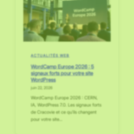
ACTUALITÉS WEB
WordCamp Europe 2026 : 5
signaux forts pour votre site
WordPress
juin 22, 2026
WordCamp Europe 2026 : CERN,
IA, WordPress 7.0. Les signaux forts
de Cracovie et ce qu’ils changent
pour votre site…