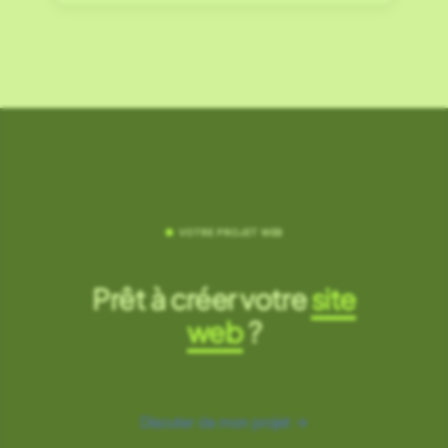
●
VOTRE PROJET WEB
Prêt à créer votre
site
web
?
Discuter de mon projet →