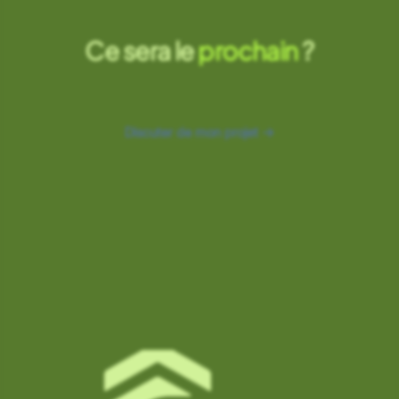
Ce sera le
prochain
?
Discuter de mon projet →