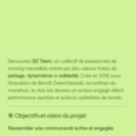
Découvrez
BZ Team
, un collectif de passionnés de
running marseillais animé par des valeurs fortes de
partage
,
dynamisme
et
solidarité.
Créé en 2015 sous
l’impulsion de Benoît Zwierchiewski, recordman du
marathon, le club est devenu un acteur engagé alliant
performance sportive et actions caritatives de terrain.
🎯 Objectifs et vision du projet
Rassembler une communauté active et engagée