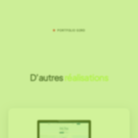
●
PORTFOLIO G2RD
D’autres
réalisations