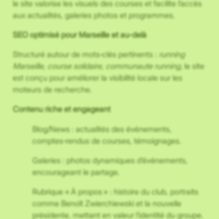
le site valorise les visuels des courses et facilite l’accès
aux actualités, galeries photos et programmes.
SEO optimisé pour Marseille et au-delà
Structuré autour de mots‑clés pertinents :
running
Marseille
,
course solidaire
,
communaute running
, le site
est conçu pour améliorer la visibilité locale sur les
moteurs de recherche.
Contenu riche et engageant
Blog/News : actualités des événements,
comptes‑rendus de courses, témoignages.
Galeries : photos dynamiques d’événements,
encourageant le partage.
Rubrique « À propos » : histoire du club, portraits
comme Benoît Zwierchiewski et la nouvelle
présidente, mettant en valeur l’identité du groupe.