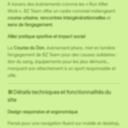
À travers des événements comme les « Run After
Work », BZ Team offre un cadre convivial mélangeant
course urbaine
,
rencontres intergénérationnelles
et
sens de l’engagement.
Allier pratique sportive et impact social
La
Course du Don
, événement phare, met en lumière
l’engagement de BZ Team pour des causes solidaires :
don du sang, équipements pour les plus démunis…
marquant son attachement à un sport responsable et
utile.
🛠️ Détails techniques et fonctionnalités du
site
Design responsive et ergonomique
Pensé pour une navigation fluent sur mobile et desktop,