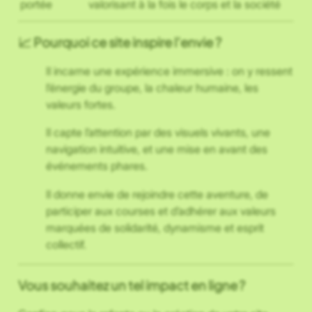
portée
valorisant à la fois le corps et la société
📈 Pourquoi ce site inspire l’envie ?
Il incarne une expérience immersive : on y ressent
l’énergie du groupe, la chaleur humaine, les
valeurs fortes.
Il capte l’attention par des visuels vivants, une
navigation intuitive, et une mise en avant des
événements phares.
Il donne envie de rejoindre cette aventure, de
participer aux courses et d’adhérer aux valeurs
marquées de solidarité, dynamisme et esprit
collectif.
Vous souhaitez un tel impact en ligne ?