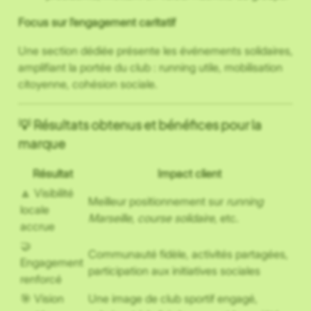
Focus sur l’engagement caritatif
Une section dédiée présente les événements solidaires,
amplifiant la portée du club : running utile, mobilisation
citoyenne, cohésion sociale.
💡 Résultats obtenus et bénéfices pour la
marque
Résultat
Impact client
🔼 Visibilité
Meilleur positionnement sur
running
locale
Marseille
,
course solidaire
, etc.
accrue
🤝
Communauté fidèle, activités partagées,
Engagement
participation aux initiatives sociales
renforcé
🎯 Vision
Une image de club sportif engagé,