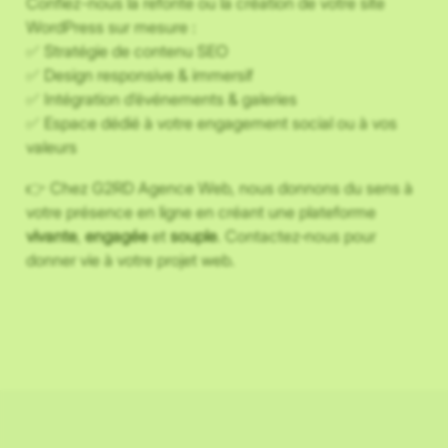
Confiez-nous la refonte ou la création de votre site
WordPress sur mesure :
✅ Stratégie de contenu SEO
✅ Design responsive & immersif
✅ Intégration d’événements & galeries
✅ Espace dédié à votre engagement social ou à vos
valeurs
👉 Chez G2RD Agence Web, nous donnons du sens à
votre présence en ligne en créant une plateforme
vivante
,
engagée
et
souple
. Contactez‑nous pour
donner vie à votre projet web.