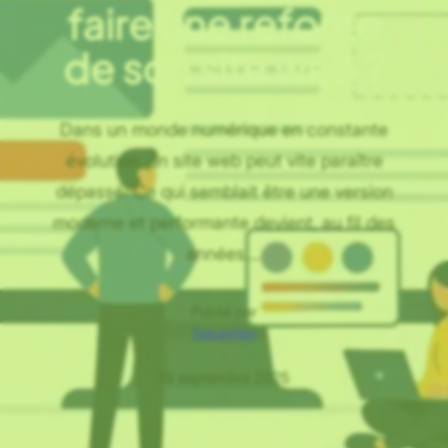
faire une refonte
de son site web ?
Dans un monde numérique en constante
évolution, un site web peut vite paraître
dépassé. Ce qui semblait être une version
moderne et performante devient, au fil des
années,…
Publié par
Sebastien
·
19 septembre 2025
·