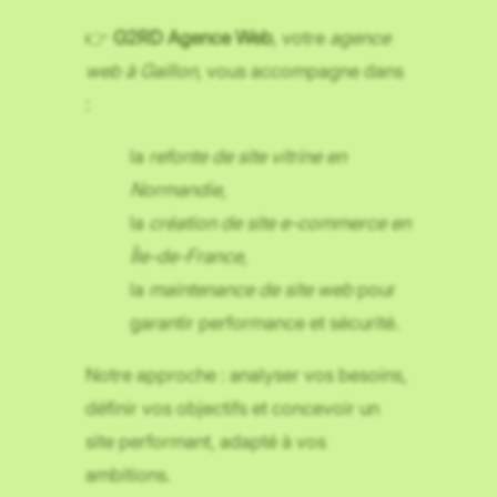
👉
G2RD Agence Web
, votre
agence
web à Gaillon
, vous accompagne dans
:
la
refonte de site vitrine en
Normandie
,
la
création de site e-commerce en
Île-de-France
,
la
maintenance de site web
pour
garantir performance et sécurité.
Notre approche : analyser vos besoins,
définir vos objectifs et concevoir un
site performant, adapté à vos
ambitions.