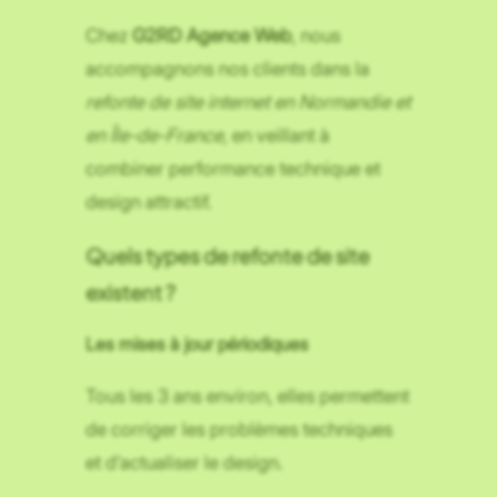
Chez
G2RD Agence Web
, nous
accompagnons nos clients dans la
refonte de site internet en Normandie et
en Île-de-France
, en veillant à
combiner performance technique et
design attractif.
Quels types de refonte de site
existent ?
Les mises à jour périodiques
Tous les 3 ans environ, elles permettent
de corriger les problèmes techniques
et d’actualiser le design.