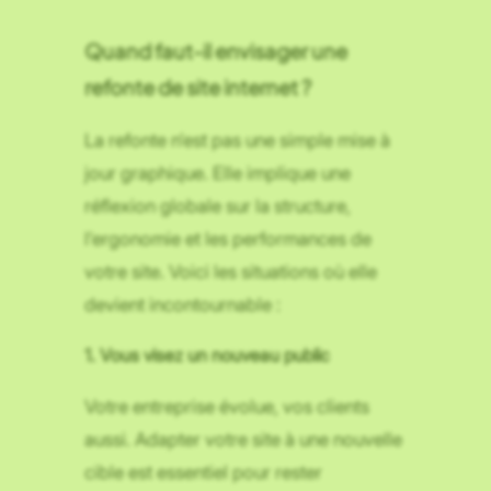
Quand faut-il envisager une
refonte de site internet ?
La refonte n’est pas une simple mise à
jour graphique. Elle implique une
réflexion globale sur la structure,
l’ergonomie et les performances de
votre site. Voici les situations où elle
devient incontournable :
1. Vous visez un nouveau public
Votre entreprise évolue, vos clients
aussi. Adapter votre site à une nouvelle
cible est essentiel pour rester