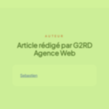
AUTEUR
Article rédigé par G2RD
Agence Web
Sebastien