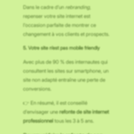
Dans le cadre d’un
rebranding
,
repenser votre site internet est
l’occasion parfaite de montrer ce
changement à vos clients et prospects.
5. Votre site n’est pas mobile friendly
Avec plus de 90 % des internautes qui
consultent les sites sur smartphone, un
site non adapté entraîne une perte de
conversions.
👉 En résumé, il est conseillé
d’envisager une
refonte de site internet
professionnel
tous les 3 à 5 ans.