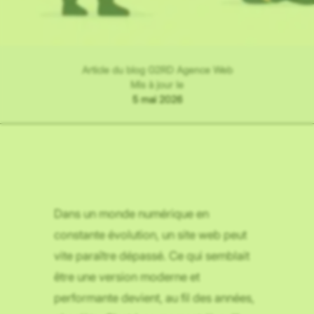
Article du blog G2RD Agence Web
Mis à jour le
5 mai 2026
Dans un monde numérique en
constante évolution, un site web peut
vite paraître dépassé. Ce qui semblait
être une version moderne et
performante devient, au fil des années,