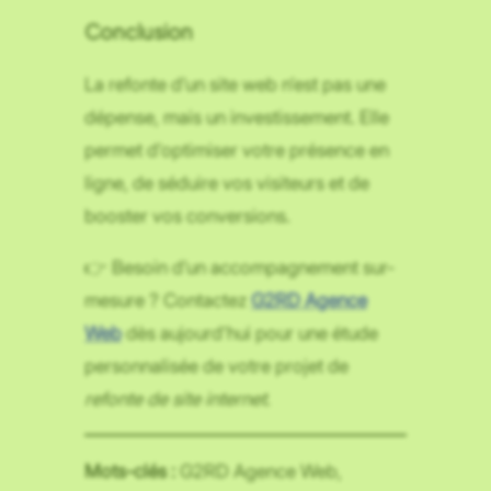
Conclusion
La refonte d’un site web n’est pas une
dépense, mais un investissement. Elle
permet d’optimiser votre présence en
ligne, de séduire vos visiteurs et de
booster vos conversions.
👉 Besoin d’un accompagnement sur-
mesure ? Contactez
G2RD Agence
Web
dès aujourd’hui pour une étude
personnalisée de votre projet de
refonte de site internet
.
Mots-clés :
G2RD Agence Web,