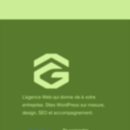
L’agence Web qui donne vie à votre
entreprise. Sites WordPress sur mesure,
TEXTE
design, SEO et accompagnement.
Normal
A
A
A
A
Police lisible (dyslexie)