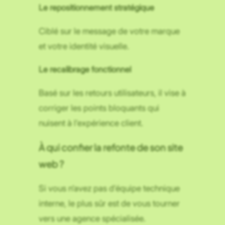
Le repositionnement stratégique
Ciblé sur le message de votre marque
et votre identité visuelle.
Le recalibrage fonctionnel
Basé sur les retours utilisateurs, il vise à
corriger les points bloquants qui
nuisent à l’expérience client.
À qui confier la refonte de son site
web ?
Si vous n’avez pas d’équipe technique
interne, le plus sûr est de vous tourner
vers une agence spécialisée.