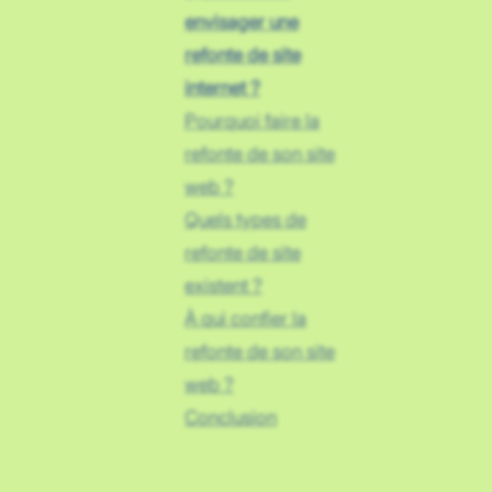
envisager une
refonte de site
internet ?
Pourquoi faire la
refonte de son site
web ?
Quels types de
refonte de site
existent ?
À qui confier la
refonte de son site
web ?
Conclusion