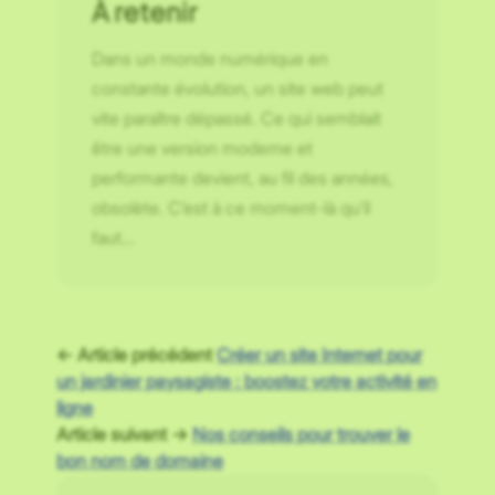
À retenir
Dans un monde numérique en
constante évolution, un site web peut
vite paraître dépassé. Ce qui semblait
être une version moderne et
performante devient, au fil des années,
obsolète. C’est à ce moment-là qu’il
faut…
← Article précédent
Créer un site Internet pour
un jardinier paysagiste : boostez votre activité en
ligne
Article suivant →
Nos conseils pour trouver le
bon nom de domaine