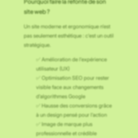
Pourquoi faire la refonte de son
site web ?
Un site moderne et ergonomique n’est
pas seulement esthétique : c’est un outil
stratégique.
✅ Amélioration de l’expérience
utilisateur (UX)
✅ Optimisation SEO pour rester
visible face aux changements
d’algorithmes Google
✅ Hausse des conversions grâce
à un design pensé pour l’action
✅ Image de marque plus
professionnelle et crédible