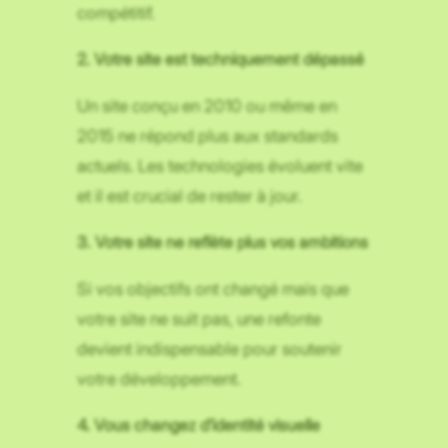
compétitif.
2. Votre site est techniquement dépassé
Un site conçu en 2010 ou même en
2015 ne répond plus aux standards
actuels. Les technologies évoluent vite
et il est crucial de rester à jour.
3. Votre site ne reflète plus vos ambitions
Si vos objectifs ont changé mais que
votre site ne suit pas, une refonte
devient indispensable pour soutenir
votre développement.
4. Vous changez d’identité visuelle