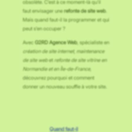
obsolète. C’est à ce moment-là qu’il
faut envisager une
refonte de site web
.
Mais quand faut-il la programmer et qui
peut s’en occuper ?
Avec
G2RD Agence Web
, spécialiste en
création de site internet
,
maintenance
de site web
et
refonte de site vitrine en
Normandie et en Île-de-France
,
découvrez pourquoi et comment
donner un nouveau souffle à votre site.
Sommaire
Quand faut-il